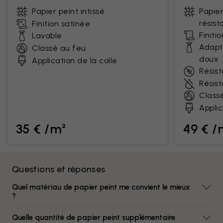
Papier peint intissé
Papier
résist
Finition satinée
Finiti
Lavable
Adapt
Classé au feu
doux
Application de la colle
Résist
Résis
Class
Applic
35 € /m²
49 € /
Questions et réponses
Quel matériau de papier peint me convient le mieux
?
Quelle quantité de papier peint supplémentaire