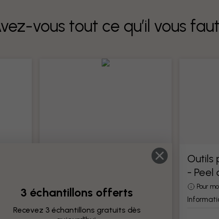
vez-vous tout ce qu’il vous fau
Outils pour papier peint
Outils
- Peel
Tous les outils pour la pose de papier
peint
otre
Pour mo
3 échantillons offerts
Information produit
Informati
Recevez 3 échantillons gratuits dès