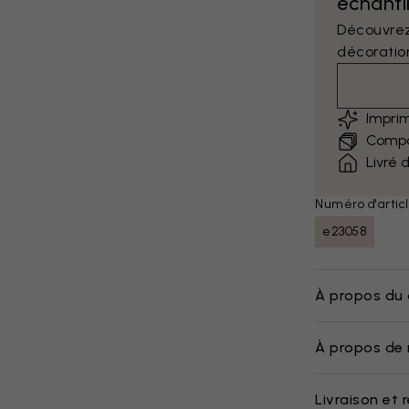
échantil
Découvrez
décoratio
Impri
Compar
Livré 
Numéro d'articl
e23058
À propos du 
À propos de 
Livraison et 