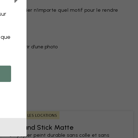
r peint
eut modifier n’importe quel motif pour le rendre
sur
uleurs
objet
s que
peint à partir d’une photo
ns
IDÉAL POUR LES LOCATIONS
Peel and Stick Matte
Un papier peint durable sans colle et sans