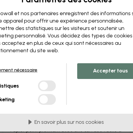
Modifiez votre papie
Notre équipe de conception p
owall et nos partenaires enregistrent des informations 
unique.
e appareil pour offrir une expérience personnalisée,
Modifiez la taille ou les co
ettre des statistiques sur les visiteurs et soutenir un
Ajoutez ou supprimez un 
eting personnalisé. Vous décidez des types de cookie
Personnalisez un détail
 acceptez en plus de ceux qui sont nécessaires au
Créez votre propre papier 
tionnement du site web.
Demandez vos modificatio
ement nécessaire
Accepter tous
istiques
s PVC
Livrés en lès de 45 cm
keting
LES PLUS POPULAIRES
Premium Matte
En savoir plus sur nos cookies
Papier peint premium avec une surface facile à