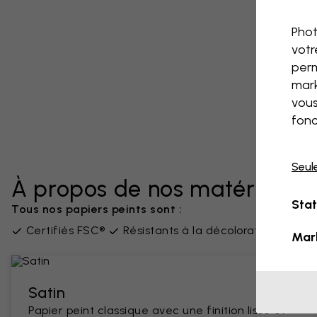
Phot
votr
perm
mark
vous
fonc
Seul
À propos de nos matériaux
Stat
Tous nos papiers peints sont :
Certifiés FSC®
Résistants à la décoloration
San
Mar
Satin
Papier peint classique avec une finition lisse et