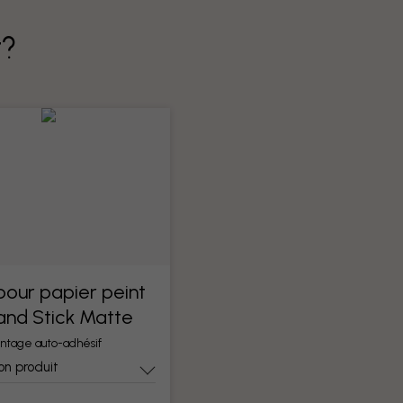
t?
 pour papier peint
 and Stick Matte
ntage auto-adhésif
on produit