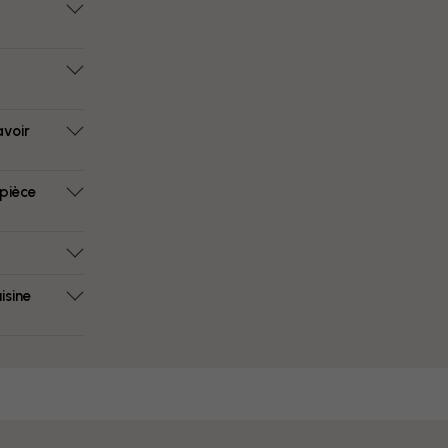
avoir
 pièce
isine