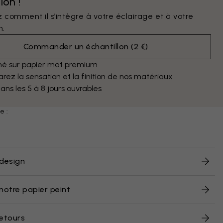
lon !
 comment il s’intègre à votre éclairage et à votre
n.
Commander un échantillon
(
2 €
)
mé sur papier mat premium
ez la sensation et la finition de nos matériaux
dans les 5 à 8 jours ouvrables
e :
design
notre papier peint
retours