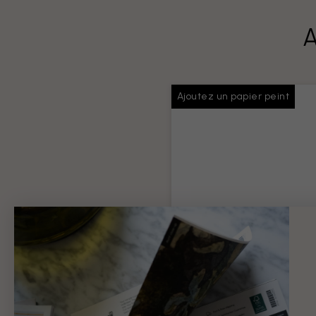
A
Ajoutez un papier peint
Colle pour papiers
peints
Colle suffisante pour toute v
commande
Information produit