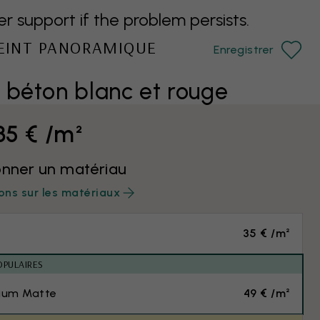
support if the problem persists.
PEINT PANORAMIQUE
Enregistrer
 béton blanc et rouge
35 € /m²
onner un matériau
ons sur les matériaux
35 € /m²
OPULAIRES
ium Matte
49 € /m²