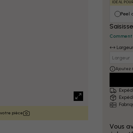
IDÉAL POU
Peel 
Saisiss
Comment 
Largeu
Ajoutez 
Expédi
Expédi
Fabri
 votre pièce
Vous a