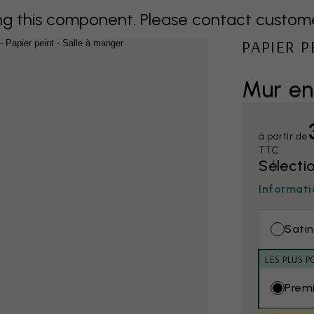
 this component. Please contact customer 
PAPIER 
Mur en
à partir de
TTC
Sélecti
Informati
Satin
LES PLUS P
Prem