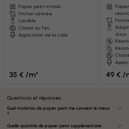
Papier peint intissé
Papier
résist
Finition satinée
Finiti
Lavable
Adapt
Classé au feu
doux
Application de la colle
Résist
Résis
Class
Applic
35 € /m²
49 € /
Questions et réponses
Quel matériau de papier peint me convient le mieux
?
Quelle quantité de papier peint supplémentaire