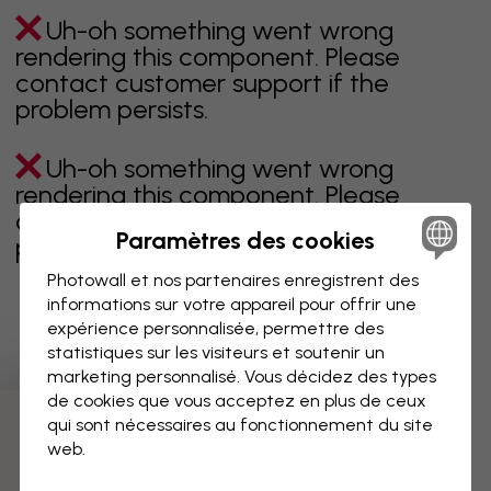
Uh-oh something went wrong
rendering this component. Please
contact customer support if the
problem persists.
Uh-oh something went wrong
rendering this component. Please
contact customer support if the
Paramètres des cookies
problem persists.
Photowall et nos partenaires enregistrent des
informations sur votre appareil pour offrir une
expérience personnalisée, permettre des
Page 1 sur 1 pages
statistiques sur les visiteurs et soutenir un
marketing personnalisé. Vous décidez des types
de cookies que vous acceptez en plus de ceux
qui sont nécessaires au fonctionnement du site
Découvrez plus de catégories
web.
beige
noir
noir & blanc
bleu
marron
vert