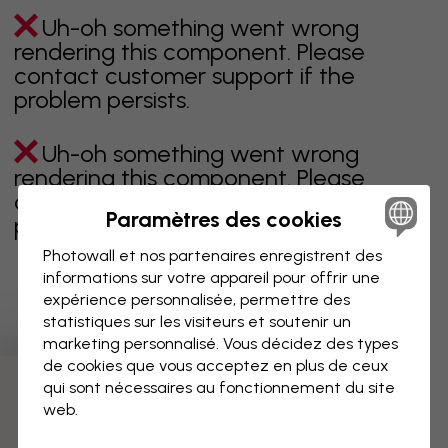
Uh-oh something went wrong
rendering this component. Please
contact customer support if the
problem persists.
Uh-oh something went wrong
rendering this component. Please
contact customer support if the
Paramètres des cookies
problem persists.
Photowall et nos partenaires enregistrent des
informations sur votre appareil pour offrir une
expérience personnalisée, permettre des
Page 1 sur 1 pages
statistiques sur les visiteurs et soutenir un
marketing personnalisé. Vous décidez des types
de cookies que vous acceptez en plus de ceux
qui sont nécessaires au fonctionnement du site
Découvrez plus de catégories
web.
beige
noir
noir & blanc
bleu
marron
vert