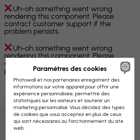
Uh-oh something went wrong
rendering this component. Please
contact customer support if the
problem persists.
Uh-oh something went wrong
rendering this component. Please
contact customer support if the
Paramètres des cookies
problem persists.
Photowall et nos partenaires enregistrent des
informations sur votre appareil pour offrir une
expérience personnalisée, permettre des
Page 1 sur 1 pages
statistiques sur les visiteurs et soutenir un
marketing personnalisé. Vous décidez des types
de cookies que vous acceptez en plus de ceux
qui sont nécessaires au fonctionnement du site
Découvrez plus de catégories
web.
beige
noir
noir & blanc
bleu
marron
vert