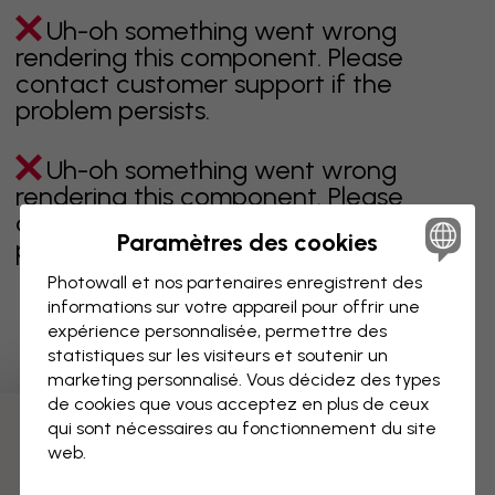
Uh-oh something went wrong
rendering this component. Please
contact customer support if the
problem persists.
Uh-oh something went wrong
rendering this component. Please
contact customer support if the
Paramètres des cookies
problem persists.
Photowall et nos partenaires enregistrent des
informations sur votre appareil pour offrir une
expérience personnalisée, permettre des
Page 1 sur 4 pages
statistiques sur les visiteurs et soutenir un
marketing personnalisé. Vous décidez des types
de cookies que vous acceptez en plus de ceux
qui sont nécessaires au fonctionnement du site
Découvrez plus de catégories
web.
beige
noir
noir & blanc
bleu
marron
vert