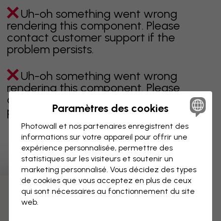
Uh-oh something went wrong
rendering this component. Please
contact customer support if the
problem persists.
Uh-oh something went wrong
rendering this component. Please
contact customer support if the
Paramètres des cookies
problem persists.
Photowall et nos partenaires enregistrent des
informations sur votre appareil pour offrir une
expérience personnalisée, permettre des
Page 1 sur 3 pages
statistiques sur les visiteurs et soutenir un
marketing personnalisé. Vous décidez des types
de cookies que vous acceptez en plus de ceux
qui sont nécessaires au fonctionnement du site
Découvrez plus de catégories
web.
beige
noir
noir & blanc
bleu
marron
vert