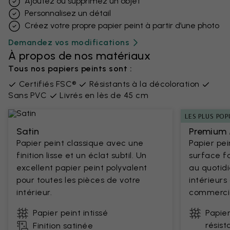
Ajoutez ou supprimez un objet
Personnalisez un détail
Créez votre propre papier peint à partir d’une photo
Demandez vos modifications
À propos de nos matériaux
Tous nos papiers peints sont :
Certifiés FSC®
Résistants à la décoloration
Sans PVC
Livrés en lès de 45 cm
LES PLUS POP
Satin
Premium 
Papier peint classique avec une
Papier pe
finition lisse et un éclat subtil. Un
surface fa
excellent papier peint polyvalent
au quotidi
pour toutes les pièces de votre
intérieur
intérieur.
commercia
Papier peint intissé
Papier
résist
Finition satinée