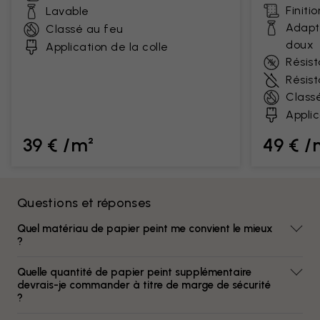
Finiti
Lavable
Adapt
Classé au feu
doux
Application de la colle
Résist
Résis
Class
Applic
39 € /m²
49 € /
Questions et réponses
Quel matériau de papier peint me convient le mieux
?
Quelle quantité de papier peint supplémentaire
devrais-je commander à titre de marge de sécurité
?