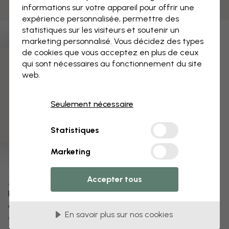
informations sur votre appareil pour offrir une
expérience personnalisée, permettre des
statistiques sur les visiteurs et soutenir un
marketing personnalisé. Vous décidez des types
de cookies que vous acceptez en plus de ceux
qui sont nécessaires au fonctionnement du site
3 échantillons offerts
web.
Seulement nécessaire
Statistiques
Marketing
Accepter tous
Modifiez votre papier peint
Notre équipe de conception peut modifier n’importe
quel motif pour le rendre unique.
En savoir plus sur nos cookies
Modifiez la taille ou les couleurs