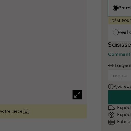
Prem
IDÉAL POU
Peel 
Saisiss
Comment 
Largeu
Ajoutez 
Expédi
 votre pièce
Expédi
Fabri