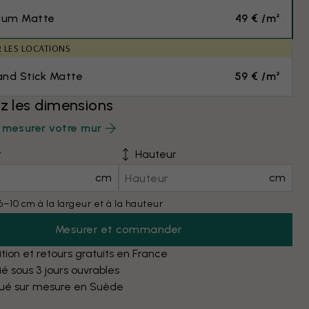
ium Matte
49 € /m²
R LES LOCATIONS
and Stick Matte
59 € /m²
ez les dimensions
mesurer votre mur
r
Hauteur
cm
cm
6–10 cm à la largeur et à la hauteur
Mesurer et commander
tion et retours gratuits en France
é sous 3 jours ouvrables
qué sur mesure en Suède