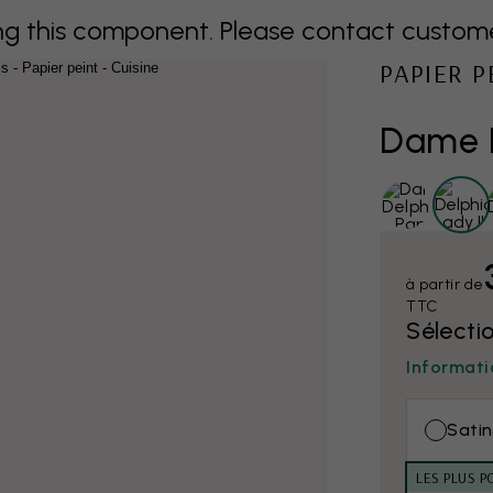
 this component. Please contact customer 
PAPIER 
Dame D
à partir de
TTC
Sélecti
Informati
Satin
LES PLUS P