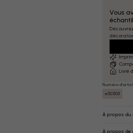
Vous a
échantil
Découvrez
décoratio
Impri
Compar
Livré 
Numéro d'articl
e321303
À propos du 
À propos de 