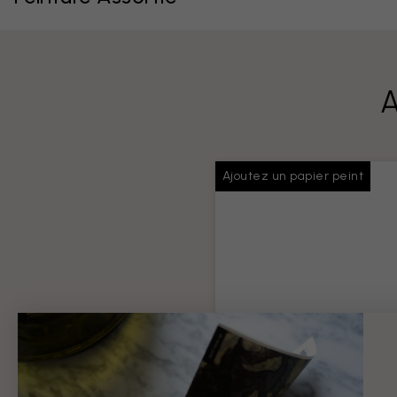
A
Ajoutez un papier peint
Colle pour papiers
peints
Colle suffisante pour toute v