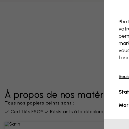
Phot
votr
perm
mark
vous
fonc
Seul
Stat
À propos de nos matériaux
Tous nos papiers peints sont :
Mar
Certifiés FSC®
Résistants à la décoloration
San