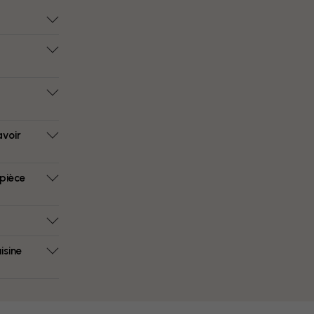
avoir
 pièce
isine