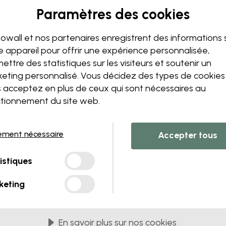
Paramètres des cookies
Modifiez votre papie
owall et nos partenaires enregistrent des informations 
Notre équipe de conception p
e appareil pour offrir une expérience personnalisée,
unique.
ettre des statistiques sur les visiteurs et soutenir un
Modifiez la taille ou les co
eting personnalisé. Vous décidez des types de cookie
Ajoutez ou supprimez un 
 acceptez en plus de ceux qui sont nécessaires au
Personnalisez un détail
tionnement du site web.
Créez votre propre papier 
Demandez vos modificatio
ement nécessaire
Accepter tous
istiques
keting
s PVC
Livrés en lès de 45 cm
LES PLUS POPULAIRES
En savoir plus sur nos cookies