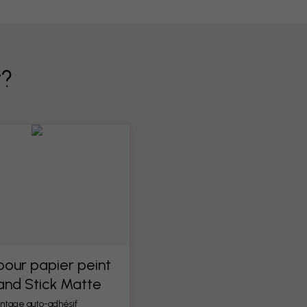
t?
 pour papier peint
 and Stick Matte
ntage auto-adhésif