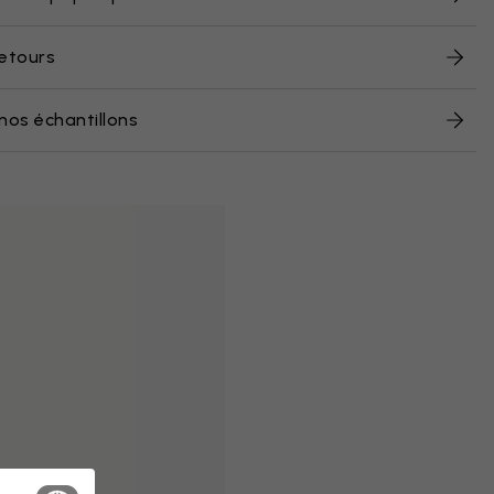
retours
nos échantillons