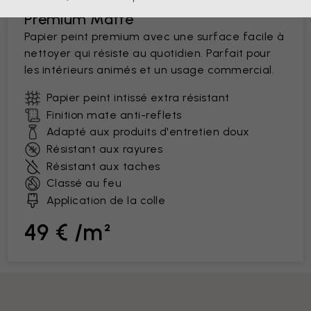
Premium Matte
Papier peint premium avec une surface facile à
nettoyer qui résiste au quotidien. Parfait pour
les intérieurs animés et un usage commercial.
Papier peint intissé extra résistant
Finition mate anti-reflets
Adapté aux produits d'entretien doux
Résistant aux rayures
Résistant aux taches
Classé au feu
Application de la colle
49 € /m²