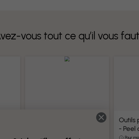
vez-vous tout ce qu’il vous fau
Outils pour papier peint
Outils
- Peel
Tous les outils pour la pose de papier
peint
otre
Pour mo