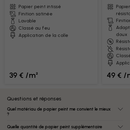
Papier peint intissé
Papier
résist
Finition satinée
Finiti
Lavable
Adapt
Classé au feu
doux
Application de la colle
Résist
Résis
Class
Applic
39 € /m²
49 € /
Questions et réponses
Quel matériau de papier peint me convient le mieux
?
Quelle quantité de papier peint supplémentaire