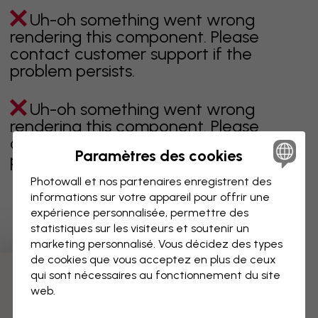
Uh-oh something went wrong
rendering this component. Please
contact customer support if the
problem persists.
Uh-oh something went wrong
rendering this component. Please
contact customer support if the
Paramètres des cookies
problem persists.
Photowall et nos partenaires enregistrent des
informations sur votre appareil pour offrir une
expérience personnalisée, permettre des
Page 1 sur 13 pages
statistiques sur les visiteurs et soutenir un
marketing personnalisé. Vous décidez des types
de cookies que vous acceptez en plus de ceux
qui sont nécessaires au fonctionnement du site
Découvrez plus de catégories
web.
beige
noir
noir & blanc
bleu
marron
vert