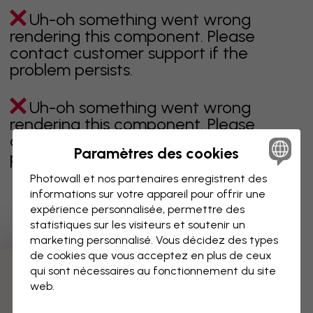
Uh-oh something went wrong
rendering this component. Please
contact customer support if the
problem persists.
Uh-oh something went wrong
rendering this component. Please
contact customer support if the
Paramètres des cookies
problem persists.
Photowall et nos partenaires enregistrent des
informations sur votre appareil pour offrir une
expérience personnalisée, permettre des
Page 1 sur 3 pages
statistiques sur les visiteurs et soutenir un
marketing personnalisé. Vous décidez des types
de cookies que vous acceptez en plus de ceux
qui sont nécessaires au fonctionnement du site
Découvrez plus de catégories
web.
beige
noir
noir & blanc
bleu
marron
vert