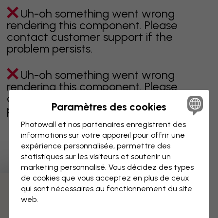
Uh-oh something went wrong
rendering this component. Please
contact customer support if the
problem persists.
Uh-oh something went wrong
rendering this component. Please
contact customer support if the
Paramètres des cookies
problem persists.
Photowall et nos partenaires enregistrent des
informations sur votre appareil pour offrir une
expérience personnalisée, permettre des
Page 1 sur 8 pages
statistiques sur les visiteurs et soutenir un
marketing personnalisé. Vous décidez des types
de cookies que vous acceptez en plus de ceux
qui sont nécessaires au fonctionnement du site
Découvrez plus de catégories
web.
beige
noir
noir & blanc
bleu
marron
vert