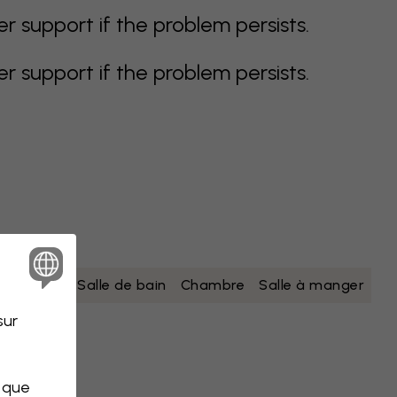
support if the problem persists.
support if the problem persists.
nc
jaune
Salle de bain
Chambre
Salle à manger
sur
s que