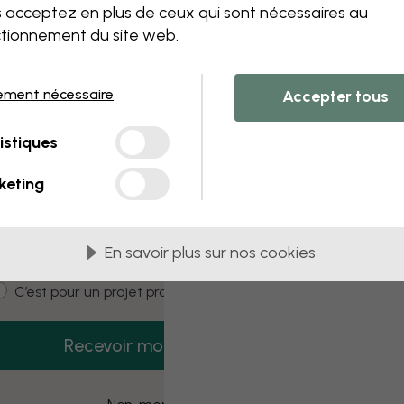
 this component. Please contact customer 
 acceptez en plus de ceux qui sont nécessaires au
tionnement du site web.
ement nécessaire
Accepter tous
3 échantillons offerts
istiques
Recevez 3 échantillons gratuits dès
aujourd’hui.
keting
mail
En savoir plus sur nos cookies
ustomer type
C’est pour moi
C’est pour un projet pro
Recevoir mon code