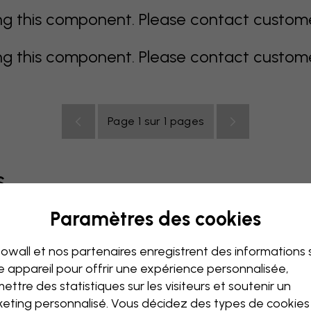
 this component. Please contact customer 
 this component. Please contact customer 
Page 1 sur 1 pages
s
Paramètres des cookies
coloré
orange
rose
mauve
rouge
turquoise
bla
owall et nos partenaires enregistrent des informations 
de bébé
Bureau
Chambre ado
Plafond
e appareil pour offrir une expérience personnalisée,
ettre des statistiques sur les visiteurs et soutenir un
eting personnalisé. Vous décidez des types de cookie