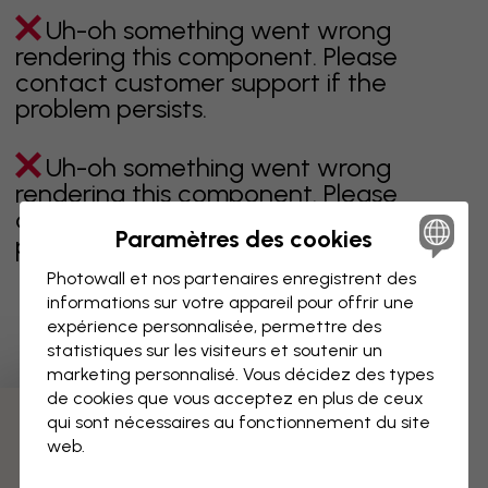
Uh-oh something went wrong
rendering this component. Please
contact customer support if the
problem persists.
Uh-oh something went wrong
rendering this component. Please
contact customer support if the
Paramètres des cookies
problem persists.
Photowall et nos partenaires enregistrent des
informations sur votre appareil pour offrir une
expérience personnalisée, permettre des
Page 1 sur 6 pages
statistiques sur les visiteurs et soutenir un
marketing personnalisé. Vous décidez des types
de cookies que vous acceptez en plus de ceux
qui sont nécessaires au fonctionnement du site
Découvrez plus de catégories
web.
beige
noir
noir & blanc
bleu
marron
vert