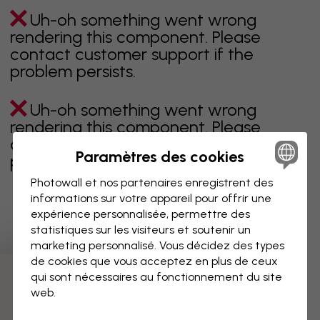
Uh-oh something went wrong
rendering this component. Please
contact customer support if the
problem persists.
Uh-oh something went wrong
rendering this component. Please
contact customer support if the
Paramètres des cookies
problem persists.
Photowall et nos partenaires enregistrent des
informations sur votre appareil pour offrir une
expérience personnalisée, permettre des
Page 1 sur 24 pages
statistiques sur les visiteurs et soutenir un
marketing personnalisé. Vous décidez des types
de cookies que vous acceptez en plus de ceux
qui sont nécessaires au fonctionnement du site
Découvrez plus de catégories
web.
beige
noir
noir & blanc
bleu
marron
vert