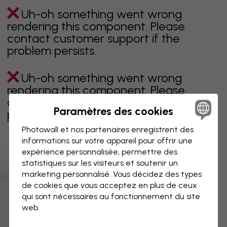
Uh-oh something went wrong
rendering this component. Please
contact customer support if the
problem persists.
Uh-oh something went wrong
rendering this component. Please
contact customer support if the
Paramètres des cookies
problem persists.
Photowall et nos partenaires enregistrent des
informations sur votre appareil pour offrir une
expérience personnalisée, permettre des
Page 1 sur 3 pages
statistiques sur les visiteurs et soutenir un
marketing personnalisé. Vous décidez des types
de cookies que vous acceptez en plus de ceux
qui sont nécessaires au fonctionnement du site
Découvrez plus de catégories
web.
beige
noir
noir & blanc
bleu
marron
vert