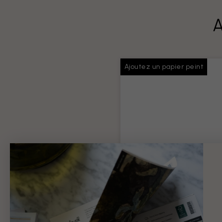
A
Ajoutez un papier peint
Colle pour papiers
peints
Colle suffisante pour toute v
commande
Information produit