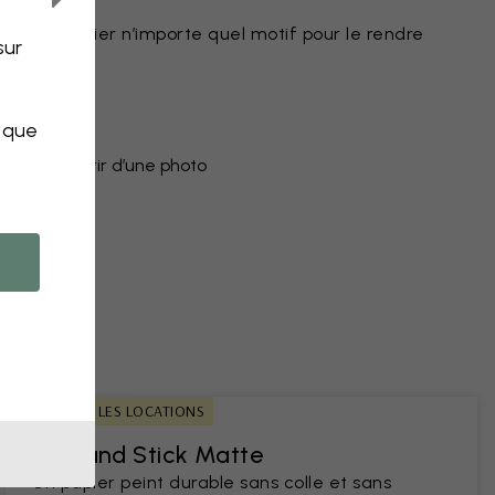
r peint
eut modifier n’importe quel motif pour le rendre
sur
uleurs
objet
s que
peint à partir d’une photo
ns
IDÉAL POUR LES LOCATIONS
Peel and Stick Matte
Un papier peint durable sans colle et sans