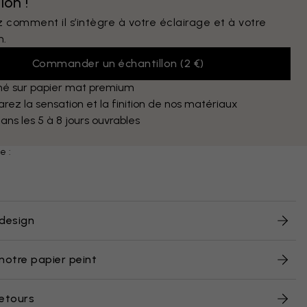
lon !
 comment il s’intègre à votre éclairage et à votre
n.
Commander un échantillon
(
2 €
)
mé sur papier mat premium
ez la sensation et la finition de nos matériaux
dans les 5 à 8 jours ouvrables
e :
design
notre papier peint
retours