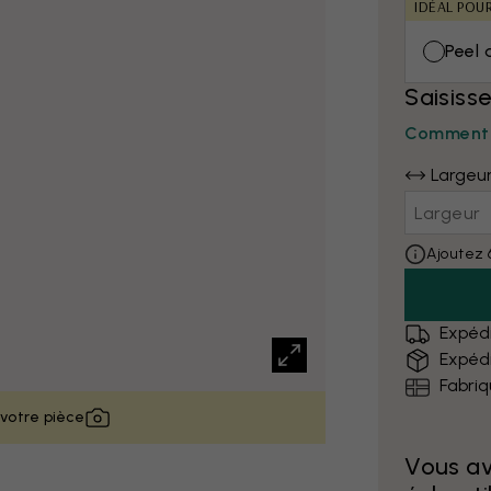
IDÉAL POU
Peel 
Saisiss
Comment 
Largeu
Ajoutez 
Expédi
Expédi
Fabri
 votre pièce
Vous a