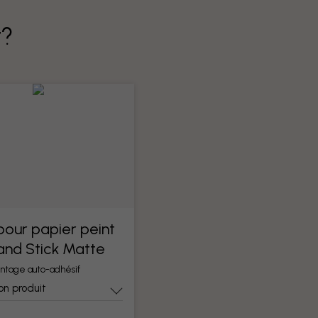
t?
 pour papier peint
 and Stick Matte
ntage auto-adhésif
on produit