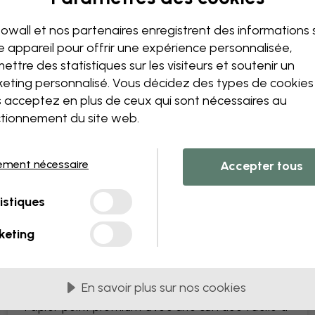
Modifiez votre papie
Notre équipe de conception p
owall et nos partenaires enregistrent des informations 
unique.
e appareil pour offrir une expérience personnalisée,
Modifiez la taille ou les co
ettre des statistiques sur les visiteurs et soutenir un
Ajoutez ou supprimez un 
eting personnalisé. Vous décidez des types de cookie
Personnalisez un détail
 acceptez en plus de ceux qui sont nécessaires au
Créez votre propre papier 
tionnement du site web.
Demandez vos modificatio
ement nécessaire
Accepter tous
istiques
s PVC
Livrés en lès de 45 cm
keting
LES PLUS POPULAIRES
Premium Matte
En savoir plus sur nos cookies
Papier peint premium avec une surface facile à