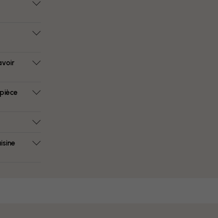
avoir
 pièce
isine