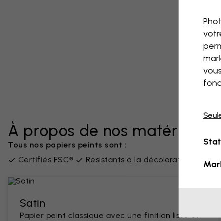
Phot
votr
perm
mark
vous
fonc
Seul
À propos de nos matériaux
Stat
Tous nos papiers peints sont :
Certifiés FSC®
Résistants à la décoloration
San
Mar
Satin
Papier peint classique avec une finition lisse et