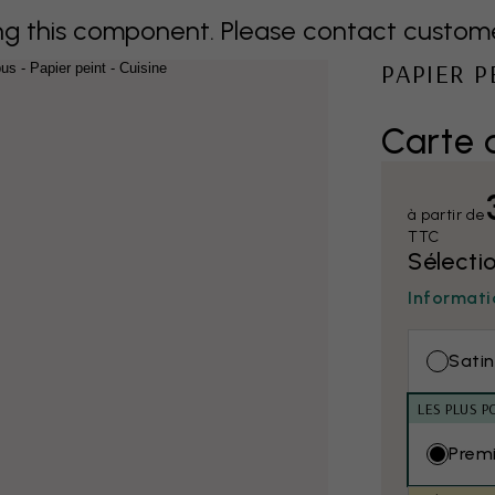
 this component. Please contact customer 
PAPIER 
Carte 
à partir de
TTC
Sélecti
Informati
Satin
LES PLUS P
Prem