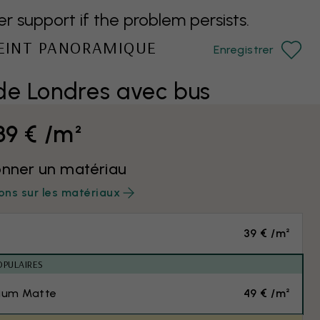
support if the problem persists.
PEINT PANORAMIQUE
Enregistrer
de Londres avec bus
39 € /m²
onner un matériau
ons sur les matériaux
39 € /m²
OPULAIRES
ium Matte
49 € /m²