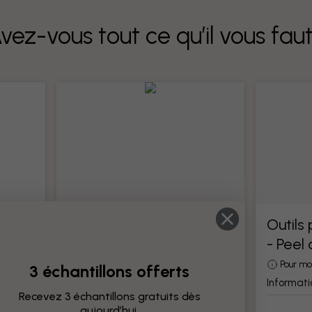
vez-vous tout ce qu’il vous fau
Outils pour papier peint
Outils
- Peel
Tous les outils pour la pose de papier
peint
otre
Pour mo
3 échantillons offerts
Information produit
Informati
Recevez 3 échantillons gratuits dès
aujourd’hui.