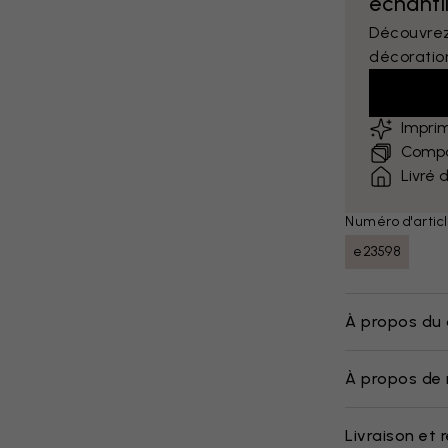
échantil
Découvrez
décoratio
Impri
Compar
Livré 
Numéro d'articl
e23598
À propos du 
À propos de 
Livraison et 