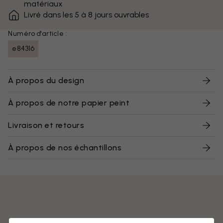
matériaux
Livré dans les 5 à 8 jours ouvrables
Numéro d'article :
e84316
À propos du design
À propos de notre papier peint
Livraison et retours
À propos de nos échantillons