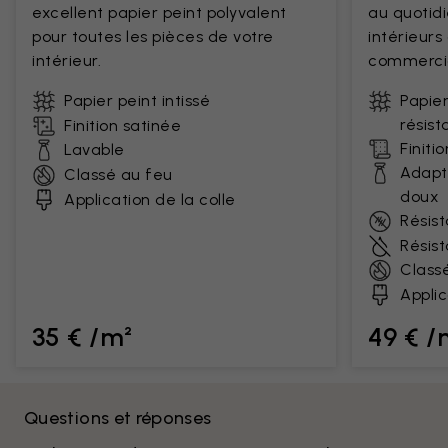
excellent papier peint polyvalent
au quotidi
pour toutes les pièces de votre
intérieur
intérieur.
commercia
Papier peint intissé
Papier
résist
Finition satinée
Finiti
Lavable
Adapt
Classé au feu
doux
Application de la colle
Résist
Résis
Class
Applic
35 € /m²
49 € /
Questions et réponses