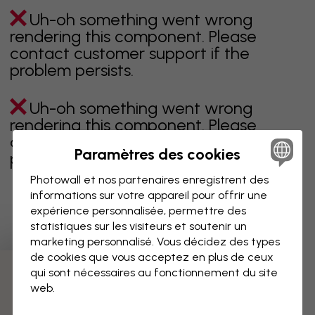
Uh-oh something went wrong
rendering this component. Please
contact customer support if the
problem persists.
Uh-oh something went wrong
rendering this component. Please
contact customer support if the
Paramètres des cookies
problem persists.
Photowall et nos partenaires enregistrent des
informations sur votre appareil pour offrir une
expérience personnalisée, permettre des
Page 1 sur 2 pages
statistiques sur les visiteurs et soutenir un
marketing personnalisé. Vous décidez des types
de cookies que vous acceptez en plus de ceux
qui sont nécessaires au fonctionnement du site
Découvrez plus de catégories
web.
beige
noir
noir & blanc
bleu
marron
vert