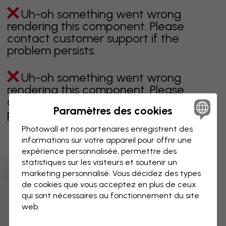
Uh-oh something went wrong
rendering this component. Please
contact customer support if the
problem persists.
Uh-oh something went wrong
rendering this component. Please
contact customer support if the
Paramètres des cookies
problem persists.
Photowall et nos partenaires enregistrent des
informations sur votre appareil pour offrir une
expérience personnalisée, permettre des
Page 1 sur 1 pages
statistiques sur les visiteurs et soutenir un
marketing personnalisé. Vous décidez des types
de cookies que vous acceptez en plus de ceux
qui sont nécessaires au fonctionnement du site
Découvrez plus de catégories
web.
beige
noir
noir & blanc
bleu
marron
vert