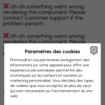
Uh-oh something went wrong
rendering this component. Please
contact customer support if the
problem persists.
Uh-oh something went wrong
rendering this component. Please
contact customer support if the
Paramètres des cookies
problem persists.
Photowall et nos partenaires enregistrent des
informations sur votre appareil pour offrir une
expérience personnalisée, permettre des
Page 1 sur 1 pages
statistiques sur les visiteurs et soutenir un
marketing personnalisé. Vous décidez des types
de cookies que vous acceptez en plus de ceux
qui sont nécessaires au fonctionnement du site
Découvrez plus de catégories
web.
beige
noir
noir & blanc
bleu
marron
vert