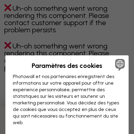
Uh-oh something went wrong
rendering this component. Please
contact customer support if the
problem persists.
Uh-oh something went wrong
rendering this component. Please
contact customer support if the
Paramètres des cookies
problem persists.
Photowall et nos partenaires enregistrent des
informations sur votre appareil pour offrir une
expérience personnalisée, permettre des
Page 1 sur 1 pages
statistiques sur les visiteurs et soutenir un
marketing personnalisé. Vous décidez des types
de cookies que vous acceptez en plus de ceux
qui sont nécessaires au fonctionnement du site
Découvrez plus de catégories
web.
beige
noir
noir & blanc
bleu
marron
vert