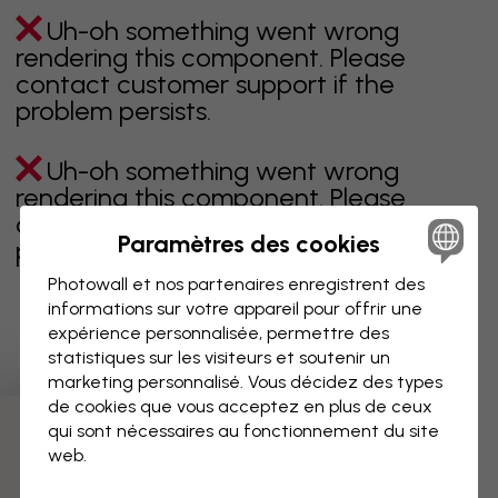
Uh-oh something went wrong
rendering this component. Please
contact customer support if the
problem persists.
Uh-oh something went wrong
rendering this component. Please
contact customer support if the
Paramètres des cookies
problem persists.
Photowall et nos partenaires enregistrent des
informations sur votre appareil pour offrir une
expérience personnalisée, permettre des
Page 1 sur 1 pages
statistiques sur les visiteurs et soutenir un
marketing personnalisé. Vous décidez des types
de cookies que vous acceptez en plus de ceux
qui sont nécessaires au fonctionnement du site
Découvrez plus de catégories
web.
beige
noir
noir & blanc
bleu
marron
vert