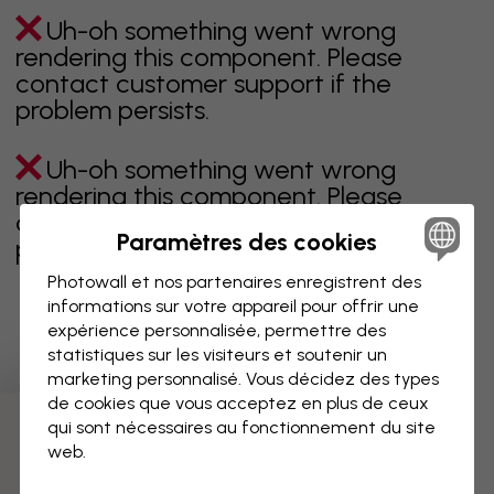
Uh-oh something went wrong
rendering this component. Please
contact customer support if the
problem persists.
Uh-oh something went wrong
rendering this component. Please
contact customer support if the
Paramètres des cookies
problem persists.
Photowall et nos partenaires enregistrent des
informations sur votre appareil pour offrir une
expérience personnalisée, permettre des
Page 1 sur 1 pages
statistiques sur les visiteurs et soutenir un
marketing personnalisé. Vous décidez des types
de cookies que vous acceptez en plus de ceux
qui sont nécessaires au fonctionnement du site
Découvrez plus de catégories
web.
beige
noir
noir & blanc
bleu
marron
vert