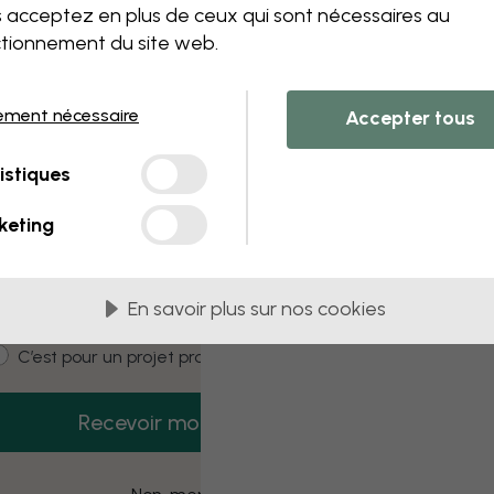
 this component. Please contact customer 
 acceptez en plus de ceux qui sont nécessaires au
tionnement du site web.
ement nécessaire
Accepter tous
3 échantillons offerts
istiques
Recevez 3 échantillons gratuits dès
aujourd’hui.
keting
mail
En savoir plus sur nos cookies
ustomer type
C’est pour moi
C’est pour un projet pro
Recevoir mon code