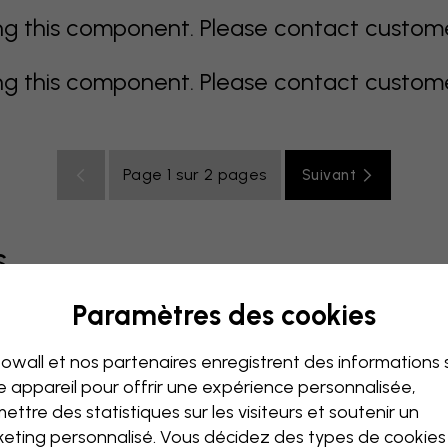
 this component. Please contact customer 
 this component. Please contact customer 
Page 1 sur 2 pages
Suivant
s
Paramètres des cookies
coloré
orange
rose
mauve
rouge
turquoise
bla
owall et nos partenaires enregistrent des informations 
de bébé
Bureau
Chambre ado
Plafond
e appareil pour offrir une expérience personnalisée,
ettre des statistiques sur les visiteurs et soutenir un
eting personnalisé. Vous décidez des types de cookie