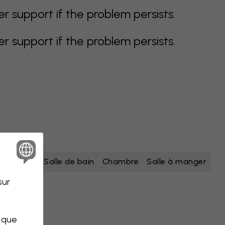
support if the problem persists.
support if the problem persists.
nc
jaune
Salle de bain
Chambre
Salle à manger
sur
s que