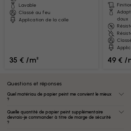
Finiti
Lavable
Adapt
Classé au feu
doux
Application de la colle
Résist
Résis
Class
Applic
35 € /m²
49 € /
Questions et réponses
Quel matériau de papier peint me convient le mieux
?
Quelle quantité de papier peint supplémentaire
devrais-je commander à titre de marge de sécurité
?