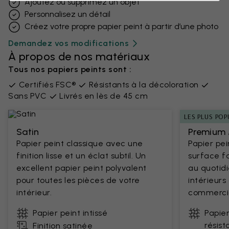
Ajoutez ou supprimez un objet
Personnalisez un détail
Créez votre propre papier peint à partir d’une photo
Demandez vos modifications
À propos de nos matériaux
Tous nos papiers peints sont :
Certifiés FSC®
Résistants à la décoloration
Sans PVC
Livrés en lès de 45 cm
LES PLUS POP
Satin
Premium 
Papier peint classique avec une
Papier pe
finition lisse et un éclat subtil. Un
surface fa
excellent papier peint polyvalent
au quotidi
pour toutes les pièces de votre
intérieur
intérieur.
commercia
Papier peint intissé
Papier
résist
Finition satinée