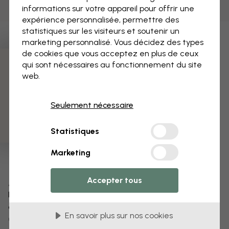
informations sur votre appareil pour offrir une
expérience personnalisée, permettre des
statistiques sur les visiteurs et soutenir un
marketing personnalisé. Vous décidez des types
de cookies que vous acceptez en plus de ceux
qui sont nécessaires au fonctionnement du site
3 échantillons offerts
web.
Seulement nécessaire
Statistiques
Marketing
Accepter tous
Modifiez votre papier peint
Notre équipe de conception peut modifier n’importe
quel motif pour le rendre unique.
En savoir plus sur nos cookies
Modifiez la taille ou les couleurs