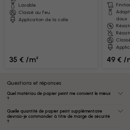
Finiti
Lavable
Adapt
Classé au feu
doux
Application de la colle
Résist
Résis
Class
Applic
35 € /m²
49 € /
Questions et réponses
Quel matériau de papier peint me convient le mieux
?
Quelle quantité de papier peint supplémentaire
devrais-je commander à titre de marge de sécurité
?