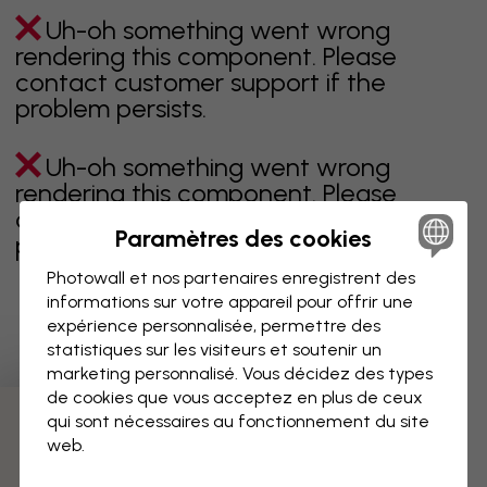
Uh-oh something went wrong
rendering this component. Please
contact customer support if the
problem persists.
Uh-oh something went wrong
rendering this component. Please
contact customer support if the
Paramètres des cookies
problem persists.
Photowall et nos partenaires enregistrent des
informations sur votre appareil pour offrir une
expérience personnalisée, permettre des
Page 1 sur 1 pages
statistiques sur les visiteurs et soutenir un
marketing personnalisé. Vous décidez des types
de cookies que vous acceptez en plus de ceux
qui sont nécessaires au fonctionnement du site
Découvrez plus de catégories
web.
beige
noir
noir & blanc
bleu
marron
vert