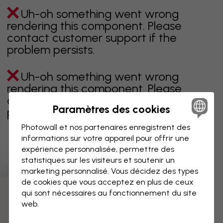
Uh-oh something went wrong
rendering this component. Please
contact customer support if the
problem persists.
Uh-oh something went wrong
rendering this component. Please
contact customer support if the
Paramètres des cookies
problem persists.
Photowall et nos partenaires enregistrent des
informations sur votre appareil pour offrir une
expérience personnalisée, permettre des
Page 1 sur 1 pages
statistiques sur les visiteurs et soutenir un
marketing personnalisé. Vous décidez des types
de cookies que vous acceptez en plus de ceux
qui sont nécessaires au fonctionnement du site
Découvrez plus de catégories
web.
beige
noir
noir & blanc
bleu
marron
vert