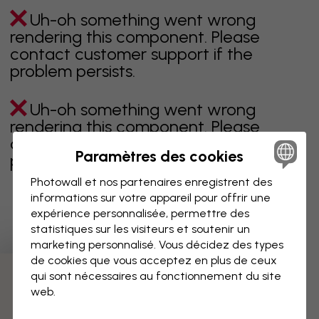
Uh-oh something went wrong
rendering this component. Please
contact customer support if the
problem persists.
Uh-oh something went wrong
rendering this component. Please
contact customer support if the
Paramètres des cookies
problem persists.
Photowall et nos partenaires enregistrent des
informations sur votre appareil pour offrir une
expérience personnalisée, permettre des
Page 1 sur 7 pages
statistiques sur les visiteurs et soutenir un
marketing personnalisé. Vous décidez des types
de cookies que vous acceptez en plus de ceux
qui sont nécessaires au fonctionnement du site
Découvrez plus de catégories
web.
beige
noir
noir & blanc
bleu
marron
vert