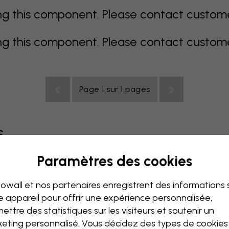
 this component. Please contact customer 
 this component. Please contact customer 
Page 1 sur 1 pages
s
Paramètres des cookies
coloré
orange
rose
mauve
rouge
turquoise
bla
owall et nos partenaires enregistrent des informations 
de bébé
Bureau
Chambre ado
Plafond
e appareil pour offrir une expérience personnalisée,
ettre des statistiques sur les visiteurs et soutenir un
eting personnalisé. Vous décidez des types de cookie