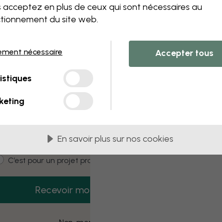
 this component. Please contact customer 
 acceptez en plus de ceux qui sont nécessaires au
tionnement du site web.
ement nécessaire
Accepter tous
3 échantillons offerts
istiques
Recevez 3 échantillons gratuits dès
aujourd’hui.
keting
mail
En savoir plus sur nos cookies
ustomer type
C’est pour moi
C’est pour un projet pro
Recevoir mon code