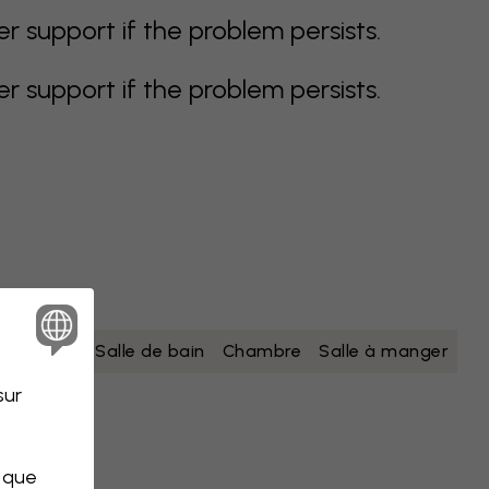
support if the problem persists.
support if the problem persists.
nc
jaune
Salle de bain
Chambre
Salle à manger
sur
s que