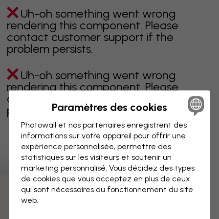
Uh-oh something went wrong
rendering this component. Please
contact customer support if the
problem persists.
Uh-oh something went wrong
rendering this component. Please
contact customer support if the
Paramètres des cookies
problem persists.
Photowall et nos partenaires enregistrent des
informations sur votre appareil pour offrir une
expérience personnalisée, permettre des
Page 1 sur 1 pages
statistiques sur les visiteurs et soutenir un
marketing personnalisé. Vous décidez des types
de cookies que vous acceptez en plus de ceux
qui sont nécessaires au fonctionnement du site
Découvrez plus de catégories
web.
beige
noir
noir & blanc
bleu
marron
vert