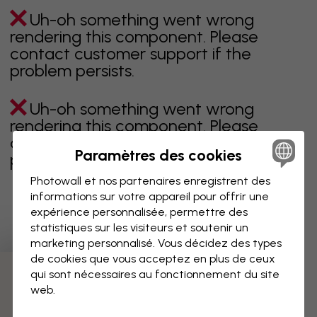
Uh-oh something went wrong
rendering this component. Please
contact customer support if the
problem persists.
Uh-oh something went wrong
rendering this component. Please
contact customer support if the
Paramètres des cookies
problem persists.
Photowall et nos partenaires enregistrent des
informations sur votre appareil pour offrir une
expérience personnalisée, permettre des
Page 1 sur 1 pages
statistiques sur les visiteurs et soutenir un
marketing personnalisé. Vous décidez des types
de cookies que vous acceptez en plus de ceux
qui sont nécessaires au fonctionnement du site
Découvrez plus de catégories
web.
beige
noir
noir & blanc
bleu
marron
vert