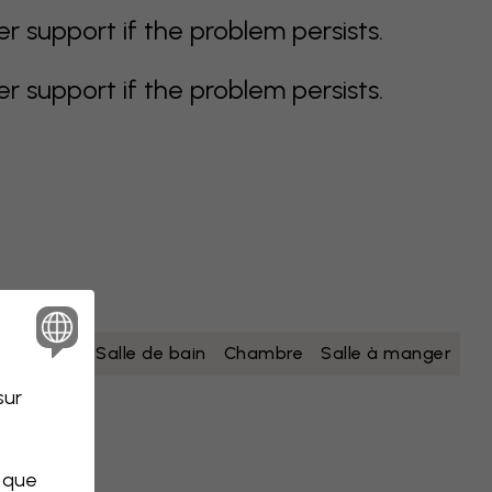
support if the problem persists.
support if the problem persists.
nc
jaune
Salle de bain
Chambre
Salle à manger
sur
s que