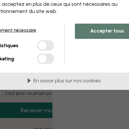
 this component. Please contact customer 
 acceptez en plus de ceux qui sont nécessaires au
tionnement du site web.
ement nécessaire
Accepter tous
3 échantillons offerts
istiques
Recevez 3 échantillons gratuits dès
aujourd’hui.
keting
mail
En savoir plus sur nos cookies
ustomer type
C’est pour moi
C’est pour un projet pro
Recevoir mon code