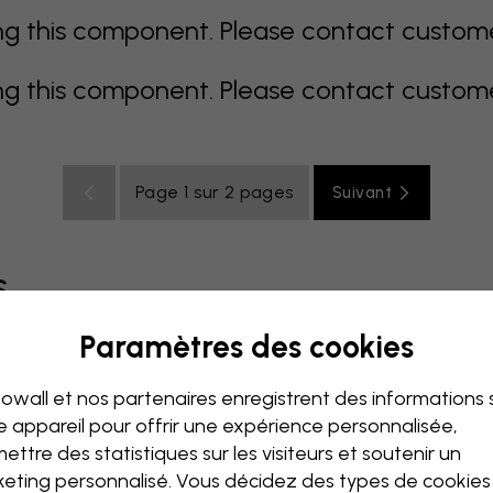
 this component. Please contact customer 
 this component. Please contact customer 
Page 1 sur 2 pages
Suivant
s
Paramètres des cookies
coloré
orange
rose
mauve
rouge
turquoise
bla
owall et nos partenaires enregistrent des informations 
de bébé
Bureau
Chambre ado
Plafond
e appareil pour offrir une expérience personnalisée,
ettre des statistiques sur les visiteurs et soutenir un
eting personnalisé. Vous décidez des types de cookie