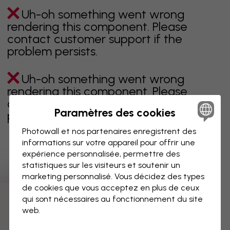
Uh-oh something went wrong
rendering this component. Please
contact customer support if the
problem persists.
Uh-oh something went wrong
rendering this component. Please
contact customer support if the
Paramètres des cookies
problem persists.
Photowall et nos partenaires enregistrent des
informations sur votre appareil pour offrir une
expérience personnalisée, permettre des
Page 1 sur 1 pages
statistiques sur les visiteurs et soutenir un
marketing personnalisé. Vous décidez des types
de cookies que vous acceptez en plus de ceux
qui sont nécessaires au fonctionnement du site
Découvrez plus de catégories
web.
beige
noir
noir & blanc
bleu
marron
vert