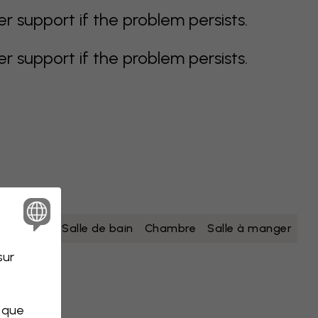
support if the problem persists.
support if the problem persists.
nc
jaune
Salle de bain
Chambre
Salle à manger
sur
s que