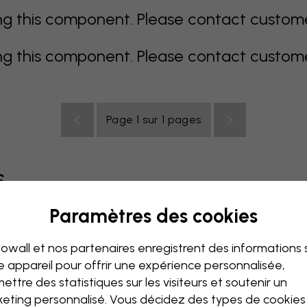
 this component. Please contact customer 
 this component. Please contact customer 
Page 1 sur 1 pages
s
Paramètres des cookies
coloré
orange
rose
mauve
rouge
turquoise
bla
owall et nos partenaires enregistrent des informations 
de bébé
Bureau
Chambre ado
Plafond
e appareil pour offrir une expérience personnalisée,
ettre des statistiques sur les visiteurs et soutenir un
eting personnalisé. Vous décidez des types de cookie