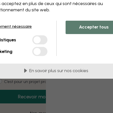
 this component. Please contact customer 
 acceptez en plus de ceux qui sont nécessaires au
tionnement du site web.
ement nécessaire
Accepter tous
3 échantillons offerts
istiques
Recevez 3 échantillons gratuits dès
aujourd’hui.
keting
mail
En savoir plus sur nos cookies
ustomer type
C’est pour moi
C’est pour un projet pro
Recevoir mon code