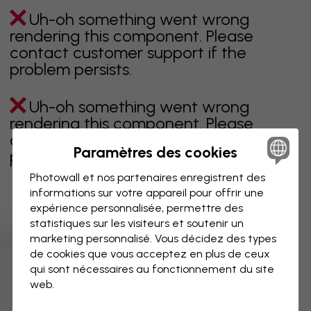
Uh-oh something went wrong
rendering this component. Please
contact customer support if the
problem persists.
Uh-oh something went wrong
rendering this component. Please
contact customer support if the
Paramètres des cookies
problem persists.
Photowall et nos partenaires enregistrent des
informations sur votre appareil pour offrir une
expérience personnalisée, permettre des
Page 1 sur 1 pages
statistiques sur les visiteurs et soutenir un
marketing personnalisé. Vous décidez des types
de cookies que vous acceptez en plus de ceux
qui sont nécessaires au fonctionnement du site
Découvrez plus de catégories
web.
beige
noir
noir & blanc
bleu
marron
vert