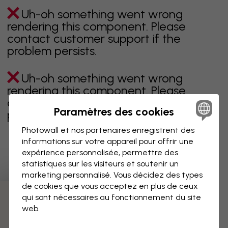
Uh-oh something went wrong
rendering this component. Please
contact customer support if the
problem persists.
Uh-oh something went wrong
rendering this component. Please
contact customer support if the
Paramètres des cookies
problem persists.
Photowall et nos partenaires enregistrent des
informations sur votre appareil pour offrir une
expérience personnalisée, permettre des
Page 1 sur 16 pages
statistiques sur les visiteurs et soutenir un
marketing personnalisé. Vous décidez des types
de cookies que vous acceptez en plus de ceux
qui sont nécessaires au fonctionnement du site
Découvrez plus de catégories
web.
beige
noir
noir & blanc
bleu
marron
vert