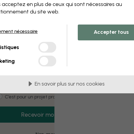
 this component. Please contact customer 
 acceptez en plus de ceux qui sont nécessaires au
tionnement du site web.
ement nécessaire
Accepter tous
3 échantillons offerts
istiques
Recevez 3 échantillons gratuits dès
aujourd’hui.
keting
mail
En savoir plus sur nos cookies
ustomer type
C’est pour moi
C’est pour un projet pro
Recevoir mon code