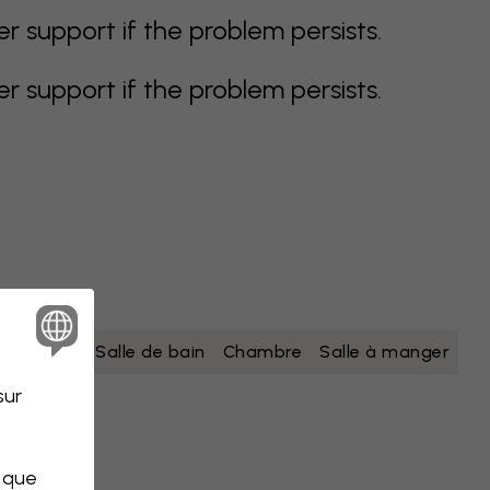
support if the problem persists.
support if the problem persists.
nc
jaune
Salle de bain
Chambre
Salle à manger
sur
s que