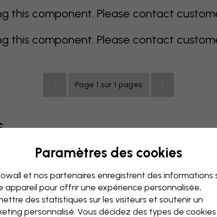
 this component. Please contact customer 
 this component. Please contact customer 
Page 1 sur 1 pages
s
Paramètres des cookies
coloré
orange
rose
mauve
rouge
turquoise
bla
owall et nos partenaires enregistrent des informations 
de bébé
Bureau
Chambre ado
Plafond
e appareil pour offrir une expérience personnalisée,
ettre des statistiques sur les visiteurs et soutenir un
eting personnalisé. Vous décidez des types de cookie