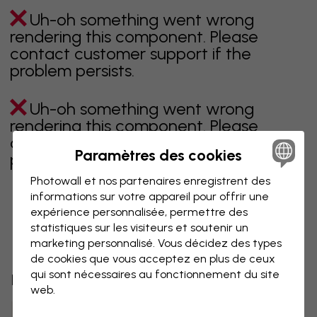
Uh-oh something went wrong
rendering this component. Please
contact customer support if the
problem persists.
Uh-oh something went wrong
rendering this component. Please
contact customer support if the
Paramètres des cookies
problem persists.
Photowall et nos partenaires enregistrent des
informations sur votre appareil pour offrir une
expérience personnalisée, permettre des
Page 1 sur 1 pages
statistiques sur les visiteurs et soutenir un
marketing personnalisé. Vous décidez des types
de cookies que vous acceptez en plus de ceux
qui sont nécessaires au fonctionnement du site
Découvrez plus de catégories
web.
beige
noir
noir & blanc
bleu
marron
vert