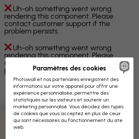
Uh-oh something went wrong
rendering this component. Please
contact customer support if the
problem persists.
Uh-oh something went wrong
rendering this component. Please
contact customer support if the
Paramètres des cookies
problem persists.
Photowall et nos partenaires enregistrent des
informations sur votre appareil pour offrir une
expérience personnalisée, permettre des
Page 1 sur 1 pages
statistiques sur les visiteurs et soutenir un
marketing personnalisé. Vous décidez des types
de cookies que vous acceptez en plus de ceux
qui sont nécessaires au fonctionnement du site
Découvrez plus de catégories
web.
beige
noir
noir & blanc
bleu
marron
vert