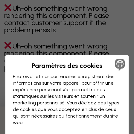
Uh-oh something went wrong
rendering this component. Please
contact customer support if the
problem persists.
Uh-oh something went wrong
rendering this component. Please
contact customer support if the
Paramètres des cookies
problem persists.
Photowall et nos partenaires enregistrent des
informations sur votre appareil pour offrir une
expérience personnalisée, permettre des
Page 1 sur 1 pages
statistiques sur les visiteurs et soutenir un
marketing personnalisé. Vous décidez des types
de cookies que vous acceptez en plus de ceux
qui sont nécessaires au fonctionnement du site
Découvrez plus de catégories
web.
beige
noir
noir & blanc
bleu
marron
vert