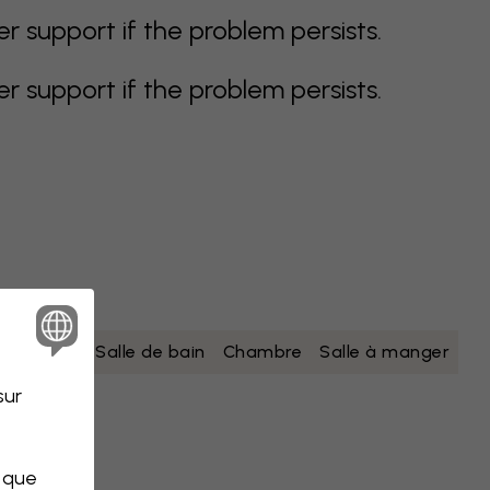
support if the problem persists.
support if the problem persists.
nc
jaune
Salle de bain
Chambre
Salle à manger
sur
s que