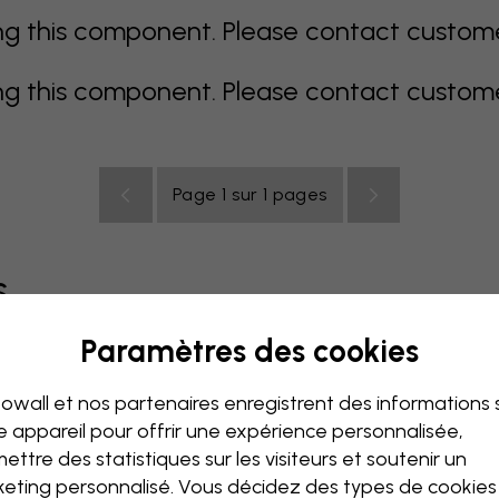
 this component. Please contact customer 
 this component. Please contact customer 
Page 1 sur 1 pages
s
Paramètres des cookies
coloré
orange
rose
mauve
rouge
turquoise
bla
owall et nos partenaires enregistrent des informations 
de bébé
Bureau
Chambre ado
Plafond
e appareil pour offrir une expérience personnalisée,
ettre des statistiques sur les visiteurs et soutenir un
eting personnalisé. Vous décidez des types de cookie