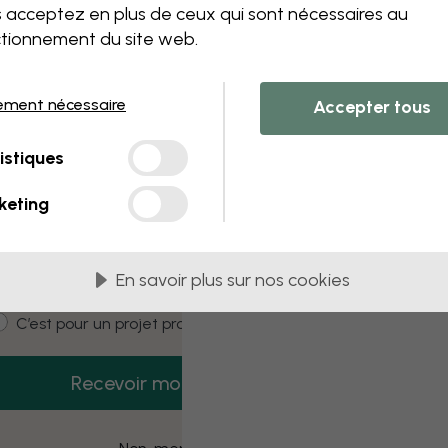
 this component. Please contact customer 
 acceptez en plus de ceux qui sont nécessaires au
tionnement du site web.
ement nécessaire
Accepter tous
3 échantillons offerts
istiques
Recevez 3 échantillons gratuits dès
aujourd’hui.
keting
mail
En savoir plus sur nos cookies
ustomer type
C’est pour moi
C’est pour un projet pro
Recevoir mon code