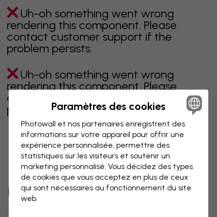
Uh-oh something went wrong
rendering this component. Please
contact customer support if the
problem persists.
Uh-oh something went wrong
rendering this component. Please
contact customer support if the
Paramètres des cookies
problem persists.
Photowall et nos partenaires enregistrent des
informations sur votre appareil pour offrir une
expérience personnalisée, permettre des
Page 1 sur 1 pages
statistiques sur les visiteurs et soutenir un
marketing personnalisé. Vous décidez des types
de cookies que vous acceptez en plus de ceux
qui sont nécessaires au fonctionnement du site
Découvrez plus de catégories
web.
beige
noir
noir & blanc
bleu
marron
vert