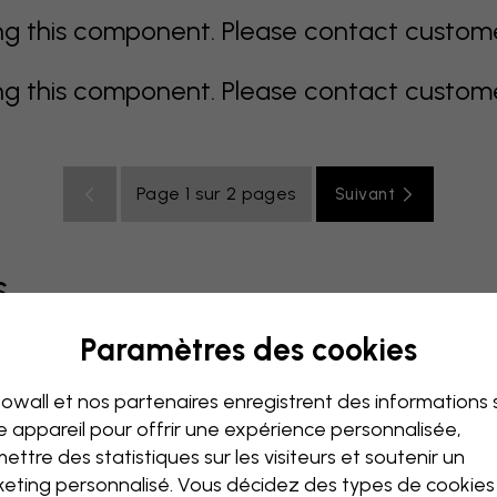
 this component. Please contact customer 
 this component. Please contact customer 
Page 1 sur 2 pages
Suivant
s
Paramètres des cookies
coloré
orange
rose
mauve
rouge
turquoise
bla
owall et nos partenaires enregistrent des informations 
de bébé
Bureau
Chambre ado
Plafond
e appareil pour offrir une expérience personnalisée,
ettre des statistiques sur les visiteurs et soutenir un
eting personnalisé. Vous décidez des types de cookie