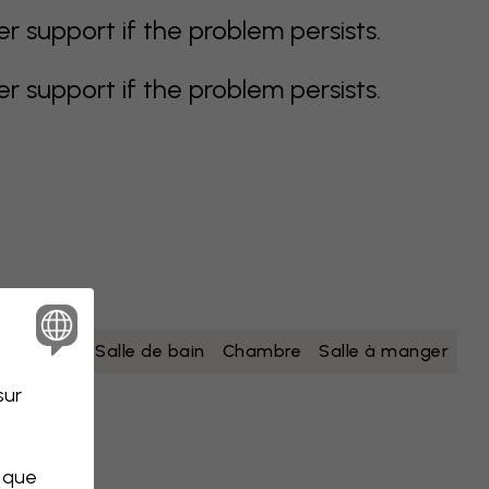
support if the problem persists.
support if the problem persists.
nc
jaune
Salle de bain
Chambre
Salle à manger
sur
s que