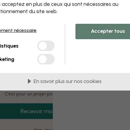
 this component. Please contact customer 
 acceptez en plus de ceux qui sont nécessaires au
tionnement du site web.
ement nécessaire
Accepter tous
3 échantillons offerts
istiques
Recevez 3 échantillons gratuits dès
aujourd’hui.
keting
mail
En savoir plus sur nos cookies
ustomer type
C’est pour moi
C’est pour un projet pro
Recevoir mon code